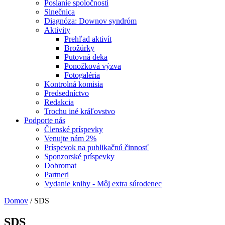
Poslanie spoločnosti
Slnečnica
Diagnóza: Downov syndróm
Aktivity
Prehľad aktivít
Brožúrky
Putovná deka
Ponožková výzva
Fotogaléria
Kontrolná komisia
Predsedníctvo
Redakcia
Trochu iné kráľovstvo
Podporte nás
Členské príspevky
Venujte nám 2%
Príspevok na publikačnú činnosť
Sponzorské príspevky
Dobromat
Partneri
Vydanie knihy - Môj extra súrodenec
Domov
/
SDS
SDS