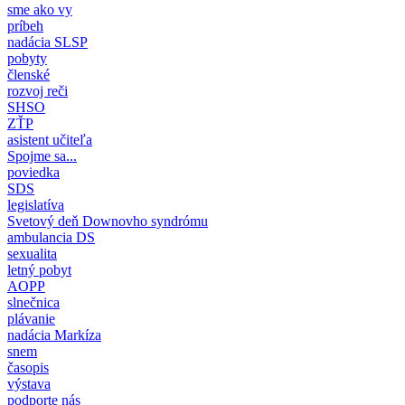
sme ako vy
príbeh
nadácia SLSP
pobyty
členské
rozvoj reči
SHSO
ZŤP
asistent učiteľa
Spojme sa...
poviedka
SDS
legislatíva
Svetový deň Downovho syndrómu
ambulancia DS
sexualita
letný pobyt
AOPP
slnečnica
plávanie
nadácia Markíza
snem
časopis
výstava
podporte nás