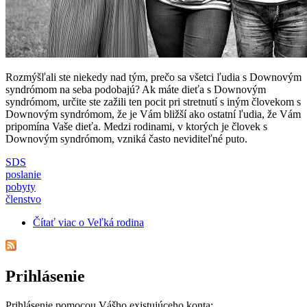
Rozmýšľali ste niekedy nad tým, prečo sa všetci ľudia s Downovým
syndrómom na seba podobajú? Ak máte dieťa s Downovým
syndrómom, určite ste zažili ten pocit pri stretnutí s iným človekom s
Downovým syndrómom, že je Vám bližší ako ostatní ľudia, že Vám
pripomína Vaše dieťa. Medzi rodinami, v ktorých je človek s
Downovým syndrómom, vzniká často neviditeľné puto.
SDS
poslanie
pobyty
členstvo
Čítať viac
o Veľká rodina
Prihlásenie
Prihlásenie pomocou Vášho existujúceho konta: