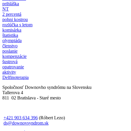
prihláška
NT
2 percentá
pohni kostrou
rozlúčka s letom
komisárka
štatistika
olympiáda
členstvo
poslanie
kompenzácie
šustrová
opatrovanie
aktivity
Delfinoterapia
Spoločnosť Downovho syndrómu na Slovensku
Tallerova 4
811 02 Bratislava - Staré mesto
+421 903 634 396
(Róbert Lezo)
ds@downovsyndrom.sk