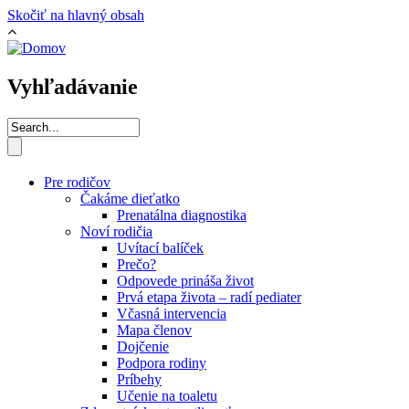
Skočiť na hlavný obsah
Vyhľadávanie
Pre rodičov
Čakáme dieťatko
Prenatálna diagnostika
Noví rodičia
Uvítací balíček
Prečo?
Odpovede prináša život
Prvá etapa života – radí pediater
Včasná intervencia
Mapa členov
Dojčenie
Podpora rodiny
Príbehy
Učenie na toaletu