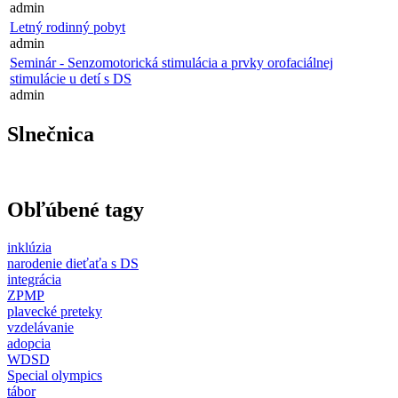
admin
Letný rodinný pobyt
admin
Seminár - Senzomotorická stimulácia a prvky orofaciálnej
stimulácie u detí s DS
admin
Slnečnica
Obľúbené tagy
inklúzia
narodenie dieťaťa s DS
integrácia
ZPMP
plavecké preteky
vzdelávanie
adopcia
WDSD
Special olympics
tábor