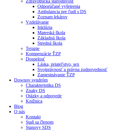
Zdravotnícka starostlivosť
Odporúčané vyšetrenia
Ambulancia pre ľudí s DS
Zoznam lekárov
Vzdelávanie
Inklúzia
Materská škola
Základná škola
Stredná škola
Terapie
Kompenzácie ŤZP
Dospelosť
Láska, priateľstvo, sex
Svojprávnosť a právna zodpovednosť
Zamestnávanie ŤZP
Downov syndróm
Charakteristika DS
Znaky DS
Otázky a odpovede
Knižnica
Blog
O nás
Kontakt
Staň sa členom
Stanovy SDS