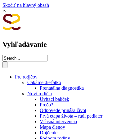
Skočiť na hlavný obsah
Vyhľadávanie
Pre rodičov
Čakáme dieťatko
Prenatálna diagnostika
Noví rodičia
Uvítací balíček
Prečo?
Odpovede prináša život
Prvá etapa života – radí pediater
Včasná intervencia
Mapa členov
Dojčenie
Podpora rodiny