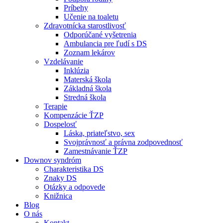
Príbehy
Učenie na toaletu
Zdravotnícka starostlivosť
Odporúčané vyšetrenia
Ambulancia pre ľudí s DS
Zoznam lekárov
Vzdelávanie
Inklúzia
Materská škola
Základná škola
Stredná škola
Terapie
Kompenzácie ŤZP
Dospelosť
Láska, priateľstvo, sex
Svojprávnosť a právna zodpovednosť
Zamestnávanie ŤZP
Downov syndróm
Charakteristika DS
Znaky DS
Otázky a odpovede
Knižnica
Blog
O nás
Kontakt