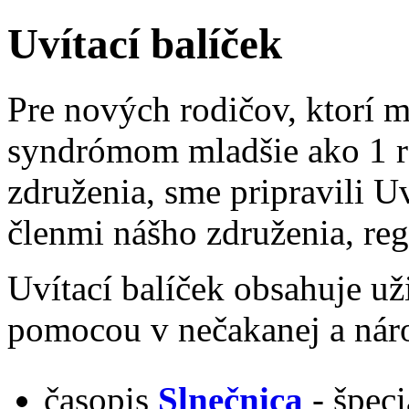
Uvítací balíček
Pre nových rodičov, ktorí
syndrómom mladšie ako 1 ro
združenia, sme pripravili Uv
členmi nášho združenia, re
Uvítací balíček obsahuje už
pomocou v nečakanej a nároč
časopis
Slnečnica
- špec