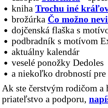
kniha
Trochu iné kráľo
brožúrka
Čo možno nev
dojčenská flaška s motí
podbradník s motívom E
aktuálny kalendár
veselé ponožky Dedoles
a niekoľko drobností pre
Ak ste čerstvým rodičom a 
priateľstvo a podporu,
napí